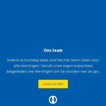
Ons team
Iedere schooldag staat ons hechte team klaar voor
alle leerlingen. Vanuit onze eigen expertises
begeleiden we leerlingen om te worden wie ze zijn.
Samen vormen wij een hecht team dat
leerlingen met toewijding begeleidt in hun
Lees verder
persoonlijke groei.